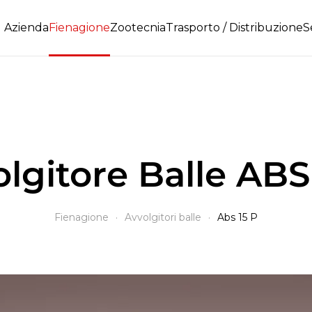
Azienda
Fienagione
Zootecnia
Trasporto / Distribuzione
S
lgitore Balle ABS
Fienagione
Avvolgitori balle
Abs 15 P